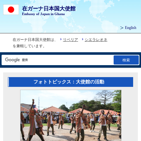
在ガーナ日本国大使館
Embassy of Japan in Ghana
English
在ガーナ日本国大使館は、
リベリア
シエラレオネ
を兼轄しています。
検索
フォトトピックス：大使館の活動
2025年 1月 6日～ 1月 8日 田中良生総理特使のガーナ共和国訪問
2024年10月26日 第21回ガーナよさこい祭り開催
2023年 5月 1日 日・ガーナ首脳会談