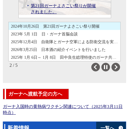
2025年12月4日 自衛隊とガーナ空軍による防衛交流を実施しました。
田中良生総理特使のガーナ共和国
第21回ガーナよさこい祭りが開催
日・ガーナ首脳会談（5月1日）
航空自衛隊とガーナ空軍の防衛交
2026年3月25日 日本酒の紹介イベントを行いました
訪問
されました。
（写真提供：内閣広報室）
流の実施
文化事業：日本酒の普及促進活動
2025年 1月 6日～ 1月 8日 田中良生総理特使のガーナ共和国訪問
2024年10月26日 第21回ガーナよさこい祭り開催
2023年 5月 1日 日・ガーナ首脳会談
2025年12月4日 自衛隊とガーナ空軍による防衛交流を実施しました。
2026年3月25日 日本酒の紹介イベントを行いました
2025年 1月 6日～ 1月 8日 田中良生総理特使のガーナ共和国訪問
2 / 5
2024年10月26日 第21回ガーナよさこい祭り開催
Previous
Next
2023年 5月 1日 日・ガーナ首脳会談
2025年12月4日 自衛隊とガーナ空軍による防衛交流を実施しました。
2026年3月25日 日本酒の紹介イベントを行いました
ガーナへ渡航予定の方へ
ガーナ入国時の黄熱病ワクチン関連について（2025年3月11日
時点）
新着情報
一覧へ